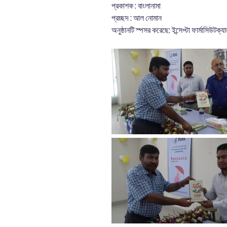
প্রকাশক : বাংলানামা
প্রচ্ছদ : আল নোমান
অনুষ্ঠানটি স্পসর করেছে: ইন্সেপ্টা ফার্মাসিউটক্যা