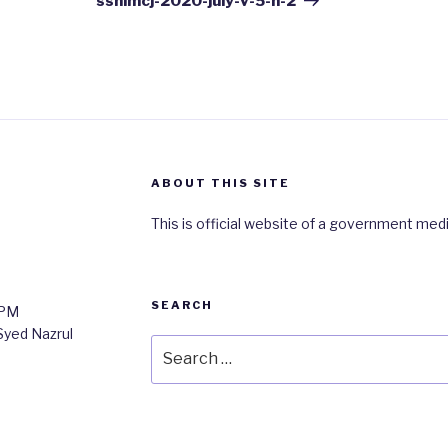
ssnimcj-2020-july-v-5-n-2
ABOUT THIS SITE
This is official website of a government medi
SEARCH
0PM
 Syed Nazrul
Search
for: