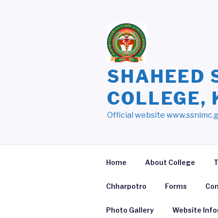
Skip
to
content
SHAHEED 
COLLEGE,
Official website www.ssnimc.
Home
About College
T
Chharpotro
Forms
Con
Photo Gallery
Website Inf