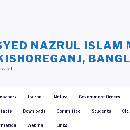
SYED NAZRUL ISLAM 
 KISHOREGANJ, BANG
gov.bd
eachers
Journal
Notice
Government Orders
tacts
Downloads
Committee
Students
Cit
ormation
Webmail
Links