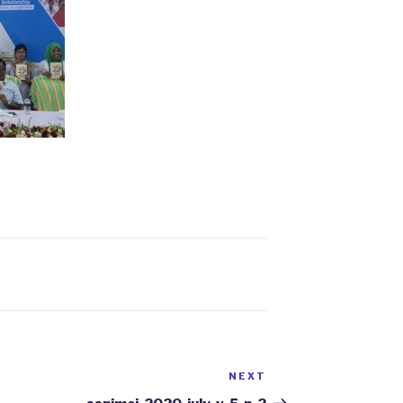
NEXT
Next
Post