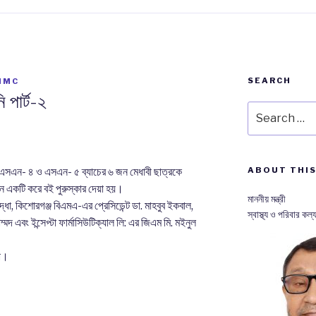
SEARCH
IMC
 পার্ট-২
Search
for:
সএন- ৪ ও এসএন- ৫ ব্যাচের ৬ জন মেধাবী ছাত্রকে
ABOUT THIS
ঠানে একটি করে বই পুরুস্কার দেয়া হয়।
মাননীয় মন্ত্রী
োদ্ধা, কিশোরগঞ্জ বিএমএ-এর প্রেসিডেন্ট ডা. মাহবুব ইকবাল,
স্বাস্থ্য ও পরিবার কল্য
ম্মদ এবং ইন্সেপ্টা ফার্মাসিউটিক্যাল লি: এর জিএম মি. মইনুল
হা।