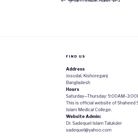
স্কলারশিপ এওয়ার্ডিং সিরেমনি পার্ট-১
FIND US
Address
Josodal, Kishoreganj
Bangladesh
Hours
Saturday—Thursday: 9:00AM–3:0
This is official website of Shaheed
Islam Medical College.
Website Admin:
Dr. Sadequel Islam Talukder
sadequel@yahoo.com