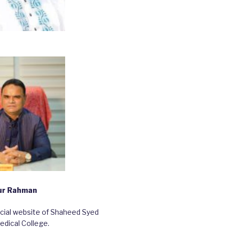
bur Rahman
ficial website of Shaheed Syed
edical College.