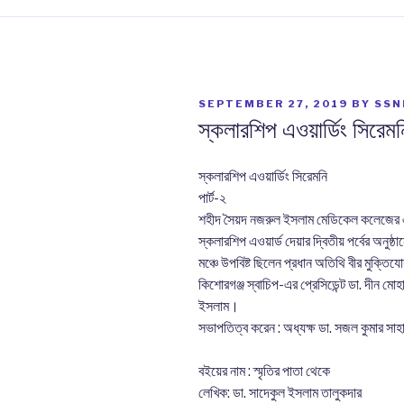
POSTED
SEPTEMBER 27, 2019
BY
SSN
ON
স্কলারশিপ এওয়ার্ডিং সিরেমনি
স্কলারশিপ এওয়ার্ডিং সিরেমনি
পার্ট-২
শহীদ সৈয়দ নজরুল ইসলাম মেডিকেল কলেজের এ
স্কলারশিপ এওয়ার্ড দেয়ার দ্বিতীয় পর্বের অনুষ্
মঞ্চে উপবিষ্ট ছিলেন প্রধান অতিথি বীর মুক্তিয
কিশোরগঞ্জ স্বাচিপ-এর প্রেসিডেন্ট ডা. দীন মোহা
ইসলাম।
সভাপতিত্ব করেন : অধ্যক্ষ ডা. সজল কুমার সা
বইয়ের নাম : স্মৃতির পাতা থেকে
লেখিক: ডা. সাদেকুল ইসলাম তালুকদার