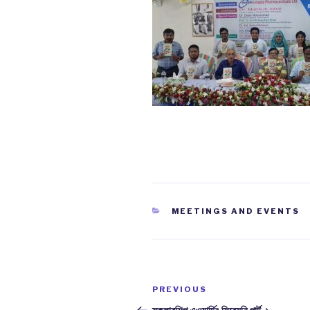
CATEGORIES
MEETINGS AND EVENTS
Post
PREVIOUS
Previous
navigation
Post