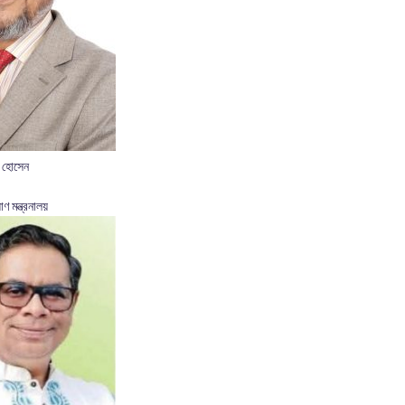
 হোসেন
াণ মন্ত্রনালয়