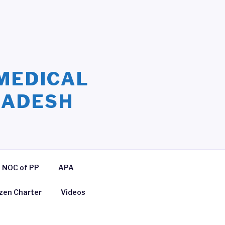
MEDICAL
LADESH
NOC of PP
APA
izen Charter
Videos