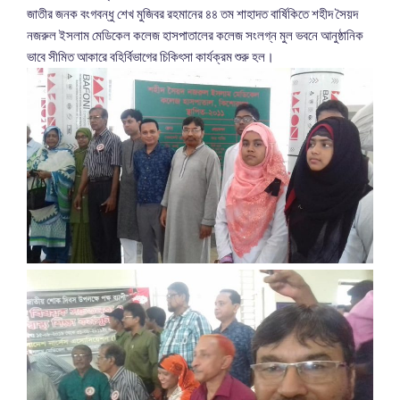
জাতীর জনক বংগবন্ধু শেখ মুজিবর রহমানের ৪৪ তম শাহাদত বার্ষিকিতে শহীদ সৈয়দ
নজরুল ইসলাম মেডিকেল কলেজ হাসপাতালের কলেজ সংলগ্ন মুল ভবনে আনুষ্ঠানিক
ভাবে সীমিত আকারে বহির্বিভাগের চিকিৎসা কার্যক্রম শুরু হল।