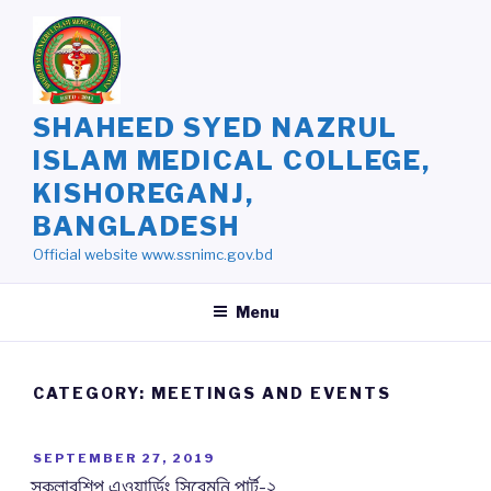
Skip
to
content
SHAHEED SYED NAZRUL
ISLAM MEDICAL COLLEGE,
KISHOREGANJ,
BANGLADESH
Official website www.ssnimc.gov.bd
Menu
CATEGORY: MEETINGS AND EVENTS
POSTED
SEPTEMBER 27, 2019
ON
স্কলারশিপ এওয়ার্ডিং সিরেমনি পার্ট-২