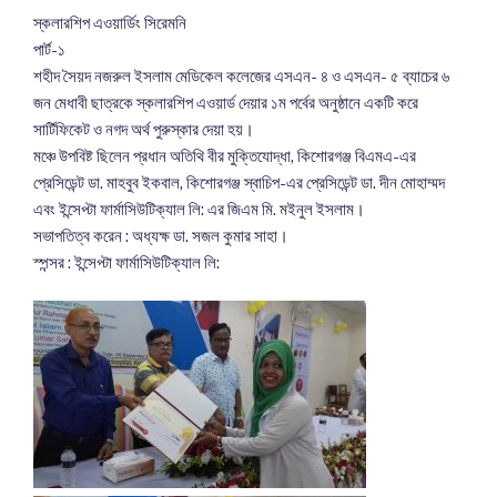
স্কলারশিপ এওয়ার্ডিং সিরেমনি
পার্ট-১
শহীদ সৈয়দ নজরুল ইসলাম মেডিকেল কলেজের এসএন- ৪ ও এসএন- ৫ ব্যাচের ৬
জন মেধাবী ছাত্রকে স্কলারশিপ এওয়ার্ড দেয়ার ১ম পর্বের অনুষ্ঠানে একটি করে
সার্টিফিকেট ও নগদ অর্থ পুরুস্কার দেয়া হয়।
মঞ্চে উপবিষ্ট ছিলেন প্রধান অতিথি বীর মুক্তিযোদ্ধা, কিশোরগঞ্জ বিএমএ-এর
প্রেসিডেন্ট ডা. মাহবুব ইকবাল, কিশোরগঞ্জ স্বাচিপ-এর প্রেসিডেন্ট ডা. দীন মোহাম্মদ
এবং ইন্সেপ্টা ফার্মাসিউটিক্যাল লি: এর জিএম মি. মইনুল ইসলাম।
সভাপতিত্ব করেন : অধ্যক্ষ ডা. সজল কুমার সাহা।
স্পন্সর : ইন্সেপ্টা ফার্মাসিউটিক্যাল লি: