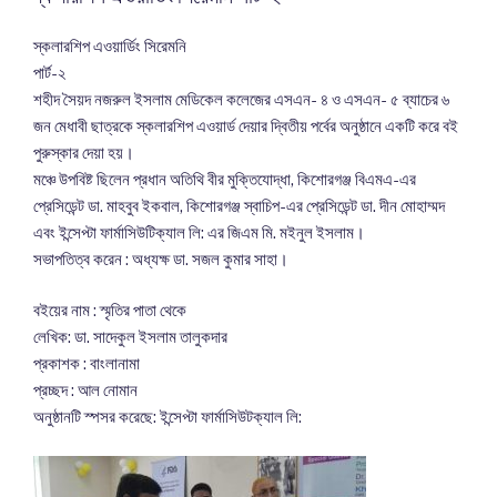
স্কলারশিপ এওয়ার্ডিং সিরেমনি
পার্ট-২
শহীদ সৈয়দ নজরুল ইসলাম মেডিকেল কলেজের এসএন- ৪ ও এসএন- ৫ ব্যাচের ৬
জন মেধাবী ছাত্রকে স্কলারশিপ এওয়ার্ড দেয়ার দ্বিতীয় পর্বের অনুষ্ঠানে একটি করে বই
পুরুস্কার দেয়া হয়।
মঞ্চে উপবিষ্ট ছিলেন প্রধান অতিথি বীর মুক্তিযোদ্ধা, কিশোরগঞ্জ বিএমএ-এর
প্রেসিডেন্ট ডা. মাহবুব ইকবাল, কিশোরগঞ্জ স্বাচিপ-এর প্রেসিডেন্ট ডা. দীন মোহাম্মদ
এবং ইন্সেপ্টা ফার্মাসিউটিক্যাল লি: এর জিএম মি. মইনুল ইসলাম।
সভাপতিত্ব করেন : অধ্যক্ষ ডা. সজল কুমার সাহা।
বইয়ের নাম : স্মৃতির পাতা থেকে
লেখিক: ডা. সাদেকুল ইসলাম তালুকদার
প্রকাশক : বাংলানামা
প্রচ্ছদ : আল নোমান
অনুষ্ঠানটি স্পসর করেছে: ইন্সেপ্টা ফার্মাসিউটক্যাল লি: