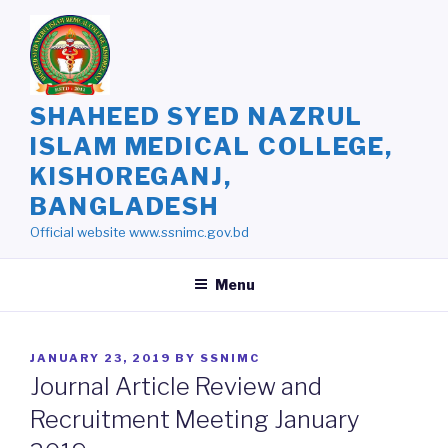
Skip
to
content
SHAHEED SYED NAZRUL
ISLAM MEDICAL COLLEGE,
KISHOREGANJ,
BANGLADESH
Official website www.ssnimc.gov.bd
Menu
POSTED
JANUARY 23, 2019
BY
SSNIMC
ON
Journal Article Review and
Recruitment Meeting January