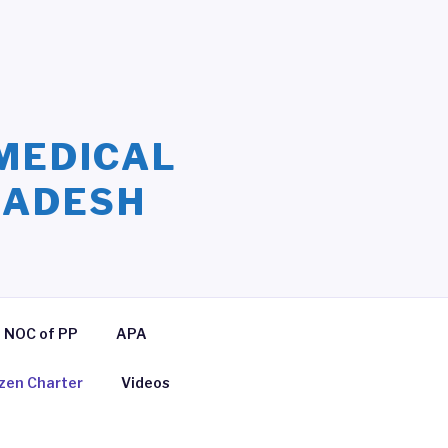
MEDICAL
LADESH
NOC of PP
APA
izen Charter
Videos