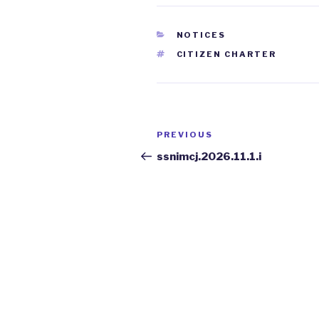
CATEGORIES
NOTICES
TAGS
CITIZEN CHARTER
Post
PREVIOUS
Previous
navigation
Post
ssnimcj.2026.11.1.i