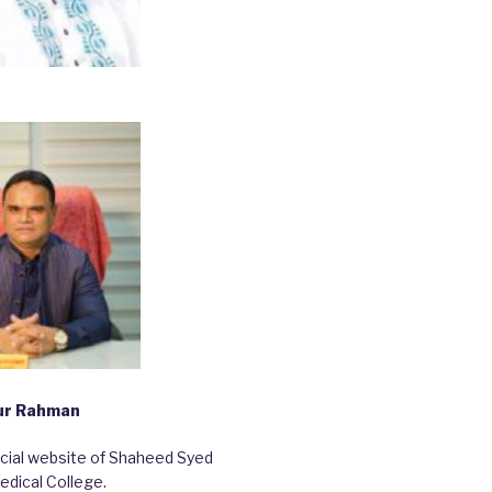
bur Rahman
ficial website of Shaheed Syed
edical College.