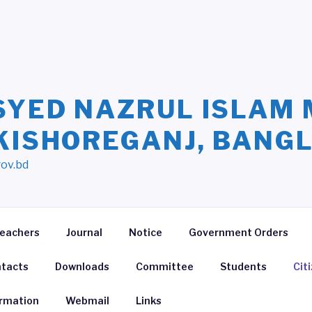
SYED NAZRUL ISLAM 
 KISHOREGANJ, BANG
gov.bd
eachers
Journal
Notice
Government Orders
tacts
Downloads
Committee
Students
Cit
ormation
Webmail
Links