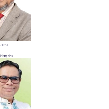
 হোসেন
াণ মন্ত্রনালয়