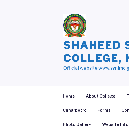
Skip
to
content
SHAHEED 
COLLEGE,
Official website www.ssnimc.
Home
About College
T
Chharpotro
Forms
Con
Photo Gallery
Website Inf