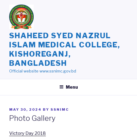
Skip
to
content
SHAHEED SYED NAZRUL
ISLAM MEDICAL COLLEGE,
KISHOREGANJ,
BANGLADESH
Official website www.ssnimc.gov.bd
Menu
POSTED
MAY 30, 2024
BY
SSNIMC
ON
Photo Gallery
Victory Day 2018