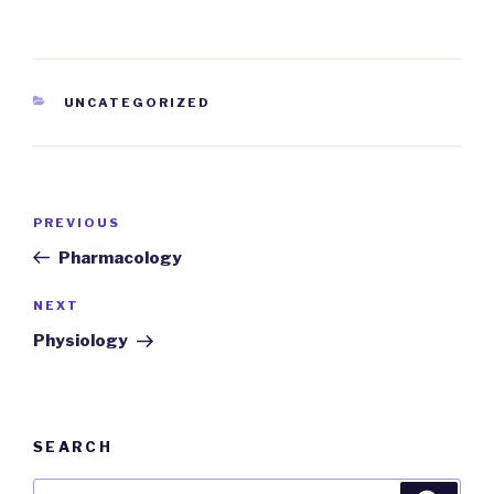
CATEGORIES
UNCATEGORIZED
Post
PREVIOUS
Previous
navigation
Post
Pharmacology
NEXT
Next
Post
Physiology
SEARCH
Search