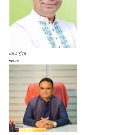
এম এ মুহিত
অধ্যক্ষ