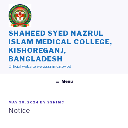
Skip
to
content
SHAHEED SYED NAZRUL
ISLAM MEDICAL COLLEGE,
KISHOREGANJ,
BANGLADESH
Official website www.ssnimc.gov.bd
Menu
POSTED
MAY 30, 2024
BY
SSNIMC
ON
Notice