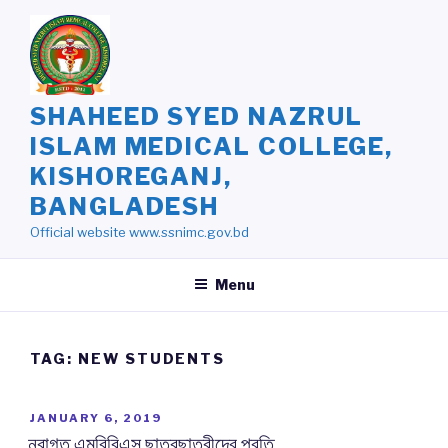
Skip
to
content
SHAHEED SYED NAZRUL
ISLAM MEDICAL COLLEGE,
KISHOREGANJ,
BANGLADESH
Official website www.ssnimc.gov.bd
Menu
TAG: NEW STUDENTS
POSTED
JANUARY 6, 2019
ON
নবাগত এমবিবিএস ছাত্রছাত্রীদের প্রতি