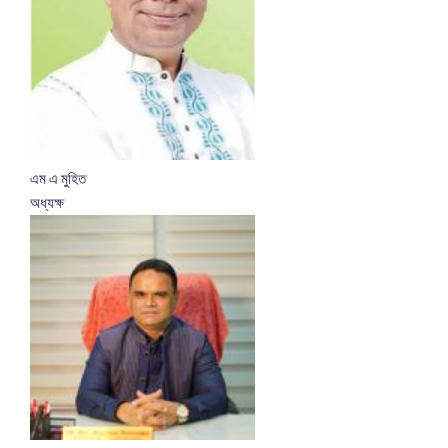
এম এ মুহিত
অধ্যক্ষ